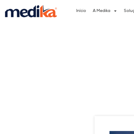
Início
A Medika
Solu