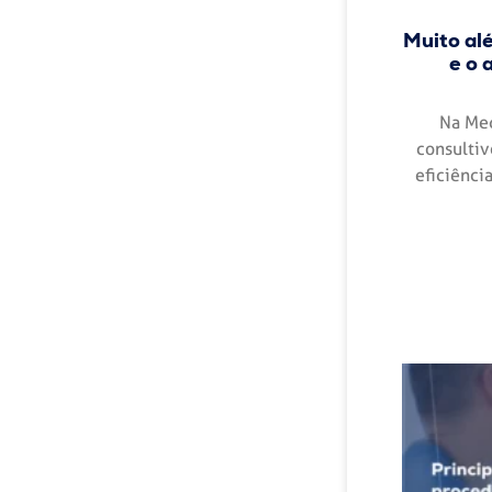
Muito al
e o 
Na Med
consultiv
eficiênci