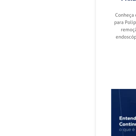
Conheça 
para Poli
remoçã
endoscópi