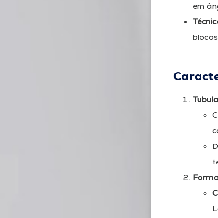
em âng
Técni
blocos
Caracte
Tubula
C
c
D
t
Forma
C
L