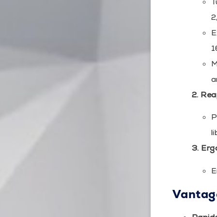
T
2
E
1
M
a
2. Rea
P
l
3. Er
E
Vantage