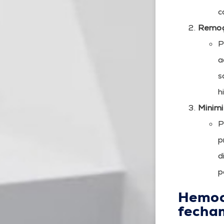
c
Remoçã
P
a
s
h
Minim
P
p
d
p
Hemocl
fecha