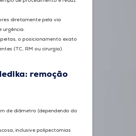
a tempo de procedimento e reduz
ores diretamente pela via
 urgência.
speitas, o posicionamento exato
ntes (TC, RM ou cirurgia).
Medika: remoção
m de diâmetro (dependendo do
sa, inclusive polipectomias