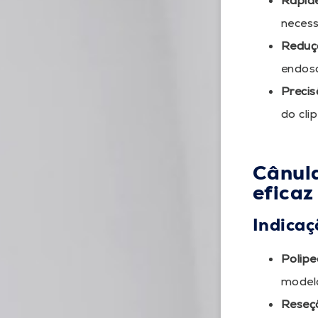
Rapid
necess
Reduçã
endosc
Preci
do cli
Cânul
eficaz
Indicaç
Polipe
modelo
Reseçã