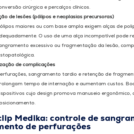
onversão cirúrgica e percalços clínicos.
o de lesões (pólipos e neoplasias precursoras)
ólipos maiores ou com base ampla exigem alças de pol
dequadamente. O uso de uma alça incompatível pode re
angramento excessivo ou fragmentação da lesão, comp
istopatológica.
ização de complicações
erfurações, sangramento tardio e retenção de fragmen
rolongam tempo de internação e aumentam custos. Bo
ispositivos cujo design promova manuseio ergonômico, c
osicionamento.
ip Medika: controle de sangra
mento de perfurações