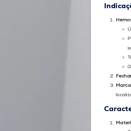
Indicaç
Hemos
Ú
P
s
T
O
Fecha
Marca
local
Caracte
Materi