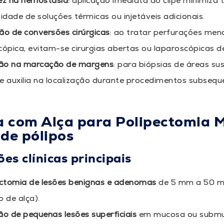
ez na hemostasia
: aplicação imediata do clipe minimiz
idade de soluções térmicas ou injetáveis adicionais.
o de conversões cirúrgicas
: ao tratar perfurações men
ópica, evitam-se cirurgias abertas ou laparoscópicas de
são na marcação de margens
: para biópsias de áreas su
pe auxilia na localização durante procedimentos subseque
a com Alça para Polipectomia 
 de pólipos
ões clínicas principais
ctomia de lesões benignas e adenomas
de 5 mm a 50 m
 de alça).
o de pequenas lesões superficiais
em mucosa ou submuco