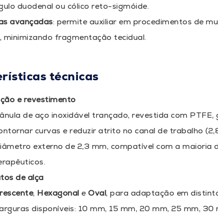
ulo duodenal ou cólico reto-sigmóide.
cas avançadas
: permite auxiliar em procedimentos de 
, minimizando fragmentação tecidual.
rísticas técnicas
ção e revestimento
ânula de aço inoxidável trançado, revestida com PTFE, g
ontornar curvas e reduzir atrito no canal de trabalho (2
iâmetro externo de 2,3 mm, compatível com a maioria 
erapêuticos.
tos de alça
rescente
,
Hexagonal
e
Oval
, para adaptação em distint
arguras disponíveis: 10 mm, 15 mm, 20 mm, 25 mm, 3