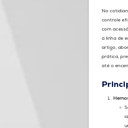
No cotidian
controle ef
com acessór
a linha de
artigo, ab
prática, pr
até o ence
Princi
Hemos
S
i
u