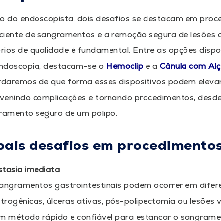
o do endoscopista, dois desafios se destacam em proce
iciente de sangramentos e a remoção segura de lesões c
ios de qualidade é fundamental. Entre as opções dispon
 endoscopia, destacam-se o
Hemoclip
e a
Cânula com Alç
ordaremos de que forma esses dispositivos podem elevar
evenindo complicações e tornando procedimentos, desde 
rramento seguro de um pólipo.
pais desafios em procedimento
tasia imediata
angramentos gastrointestinais podem ocorrer em difere
atrogênicas, úlceras ativas, pós-polipectomia ou lesões v
m método rápido e confiável para estancar o sangrame