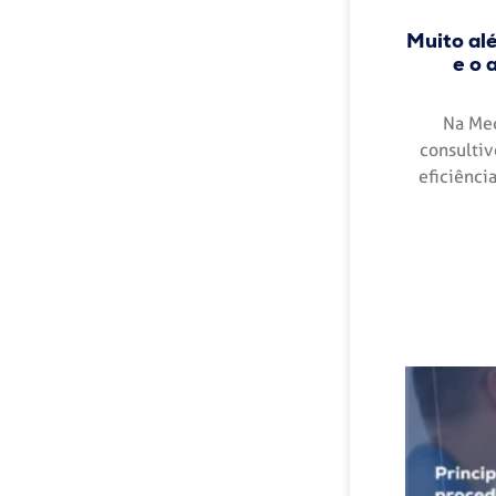
Muito al
e o 
Na Med
consultiv
eficiênci