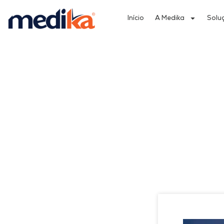
Início
A Medika
Solu