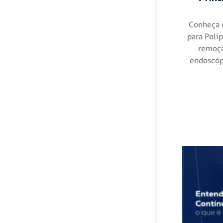
Conheça 
para Poli
remoçã
endoscópi