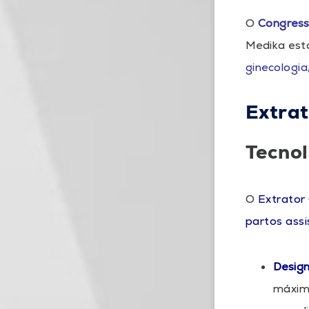
O
Congress
Medika está
ginecologia
Extrat
Tecnol
O
Extrator 
partos assi
Desig
máxima