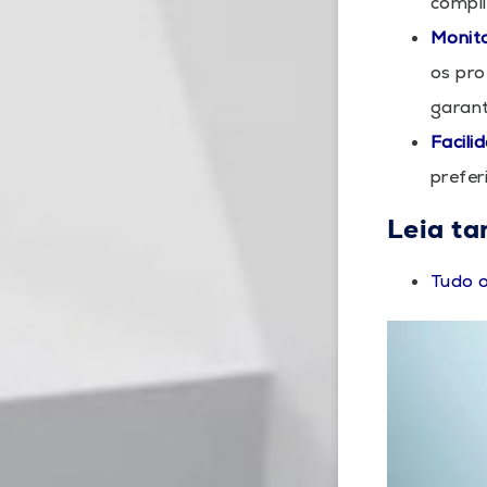
compli
Monit
os pro
garant
Facili
prefer
Leia t
Tudo o