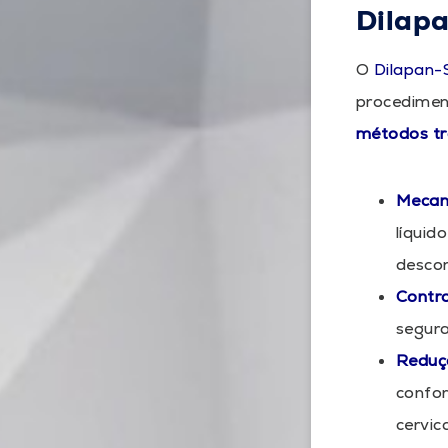
Dilapa
O
Dilapan-
procediment
métodos tra
Mecan
líquid
descon
Contro
segura
Reduç
confor
cervica