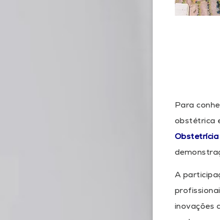
Para conhe
obstétrica 
Obstetrícia
demonstraç
A particip
profissiona
inovações q