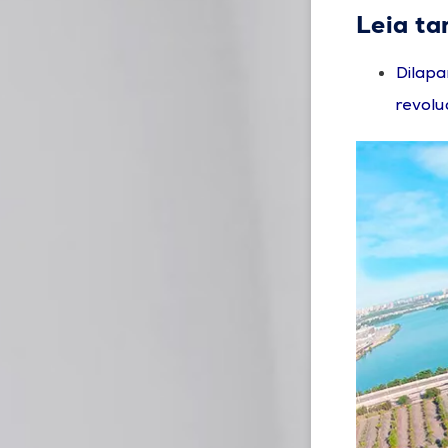
Leia t
Dilapa
revolu