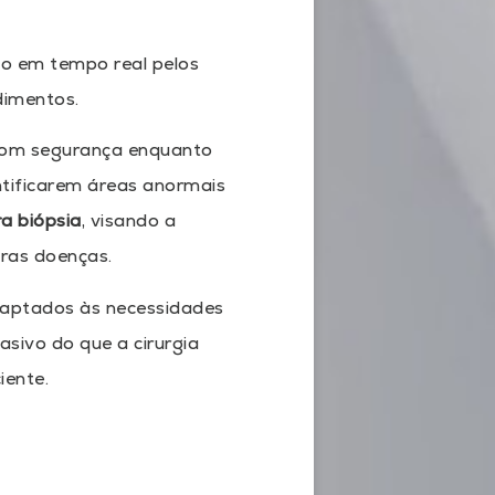
o em tempo real pelos
dimentos.
 com segurança enquanto
ntificarem áreas anormais
ra biópsia
, visando a
tras doenças.
adaptados às necessidades
asivo do que a cirurgia
iente.