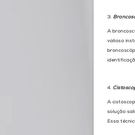
3.
Broncosc
A broncosco
valioso ins
broncoscópi
identificaç
4.
Cistoscop
A cistoscop
solução sal
Essa técni