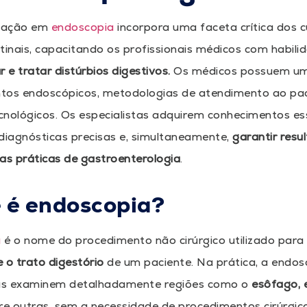
ização em
endoscopia
incorpora uma faceta crítica dos 
tinais, capacitando os profissionais médicos com habil
r e tratar distúrbios digestivos.
Os médicos possuem um
tos endoscópicos, metodologias de atendimento ao pac
nológicos. Os especialistas adquirem conhecimentos ess
diagnósticas precisas e, simultaneamente,
garantir resu
as práticas de gastroenterologia
.
 é endoscopia?
a
é o nome do procedimento não cirúrgico utilizado par
 o trato digestório
de um paciente. Na prática, a endos
tas examinem detalhadamente regiões como o
esôfago, 
tre outras, sem a necessidade de procedimentos cirúrgico