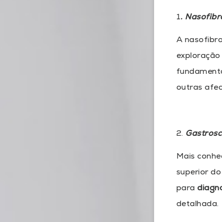
1
. Nasofibr
A nasofibro
exploração
fundamental
outras afec
2.
Gastrosc
Mais conhe
superior do
para
d
iagn
detalhada.