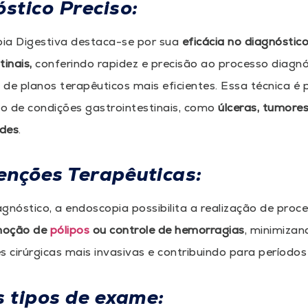
stico Preciso:
ia Digestiva destaca-se por sua
eficácia no diagnóstic
tinais,
conferindo rapidez e precisão ao processo diagnós
de planos terapêuticos mais eficientes. Essa técnica é 
ão de condições gastrointestinais, como
úlceras, tumores
des
.
enções Terapêuticas:
gnóstico, a endoscopia possibilita a realização de proc
moção de
pólipos
ou controle de hemorragias
, minimizan
s cirúrgicas mais invasivas e contribuindo para período
 tipos de exame: