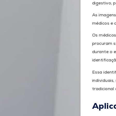
digestivo, 
As imagens
médicos e 
Os médico
procuram si
durante o 
identificaç
Essa identi
individuais
tradicional
Aplic