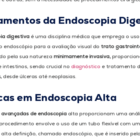
mentos da Endoscopia Dige
ia digestiva
é uma disciplina médica que emprega o uso 
 endoscópio para a avaliação visual do
trato gastroint
do pela sua natureza
minimamente invasiva,
proporciona
intestinos, sendo crucial no
diagnóstico
e tratamento d
,
desde úlceras até neoplasias.
cas em Endoscopia Alta
s avançadas de endoscopia
alta proporcionam uma anális
O procedimento envolve o uso de um tubo flexível com 
alta definição, chamado endoscópio, que é inserido pel