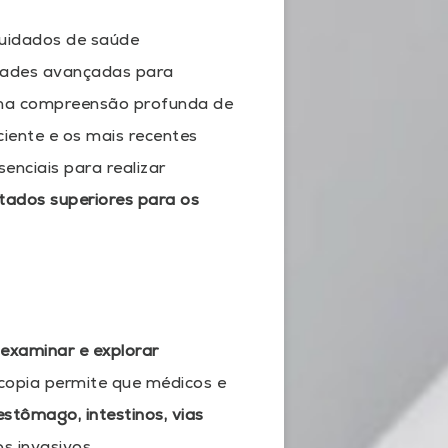
cuidados de saúde
idades avançadas para
a compreensão profunda de
iente e os mais recentes
enciais para realizar
ltados superiores para os
a
examinar e explorar
copia permite que médicos e
estômago, intestinos, vias
s invasivos.