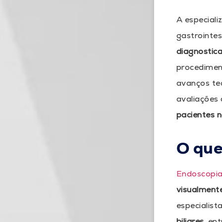
A especial
gastrointes
diagnostica
procedimen
avanços tec
avaliações 
pacientes n
O que
Endoscopi
visualmente
especialis
biliares
, en