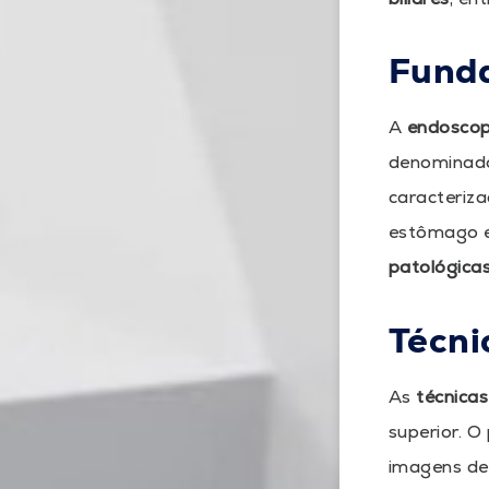
Funda
A
endoscop
denominado
caracteriza
estômago e 
patológicas
Técni
As
técnica
superior. 
imagens de 