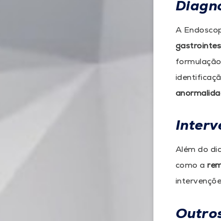
Diagnó
A Endoscop
gastrointes
formulação 
identificaç
anormalida
Interv
Além do dia
como a
re
intervençõe
Outros