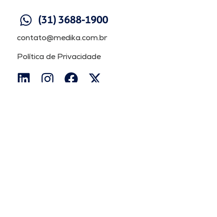
(31) 3688-1900
contato@medika.com.br
Política de Privacidade
Medika©2026. Todos os direitos reservados.
Links Rápidos
Início
Quem Somos
Soluções
Parceiros
Notícias