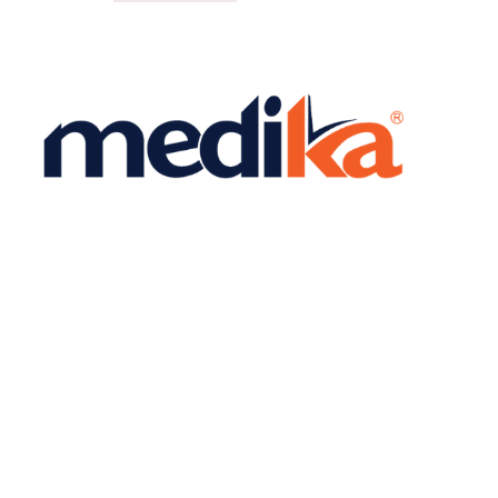
Rua Aleomar Baleeiro, nº 15, Centro, Lagoa
Santa/ MG. CEP: 33.230-124.
(31) 3688-1900
contato@medika.com.br
Política de Privacidade