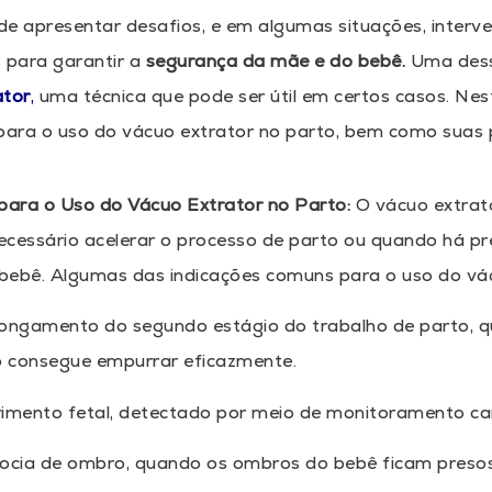
de apresentar desafios, e em algumas situações, inter
 para garantir a
segurança da mãe e do bebê.
Uma dess
ator
,
uma técnica que pode ser útil em certos casos. Nes
para o uso do vácuo extrator no parto, bem como suas 
 para o Uso do Vácuo Extrator no Parto:
O vácuo extrato
ecessário acelerar o processo de parto ou quando há 
bebê. Algumas das indicações comuns para o uso do vác
longamento do segundo estágio do trabalho de parto,
o consegue empurrar eficazmente.
rimento fetal, detectado por meio de monitoramento car
tocia de ombro, quando os ombros do bebê ficam presos