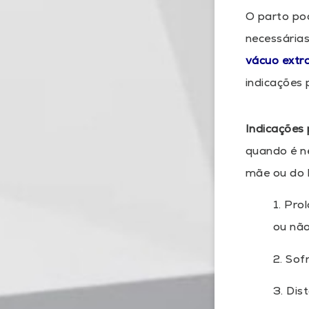
O parto po
necessárias
vácuo extr
indicações 
Indicações
quando é n
mãe ou do 
1. Pro
ou nã
2. Sof
3. Dis