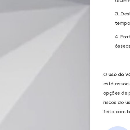
recém-
3. Des
tempor
4. Fra
ósseas
O
uso do v
está associ
opções de p
riscos do u
feita com 