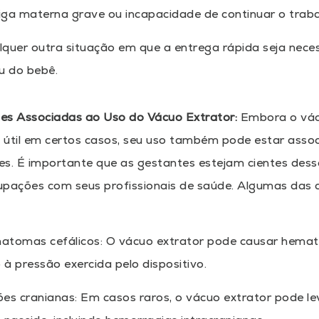
iga materna grave ou incapacidade de continuar o traba
lquer outra situação em que a entrega rápida seja nece
u do bebê.
es Associadas ao Uso do Vácuo Extrator:
Embora o vác
 útil em certos casos, seu uso também pode estar asso
es. É importante que as gestantes estejam cientes des
upações com seus profissionais de saúde. Algumas das 
matomas cefálicos: O vácuo extrator pode causar hema
 à pressão exercida pelo dispositivo.
ões cranianas: Em casos raros, o vácuo extrator pode le