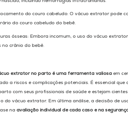
nascido, incluindo hemorragias intracranianas.
locamento do couro cabeludo: O vácuo extrator pode 
ário do couro cabeludo do bebê.
turas ósseas: Embora incomum, o uso do vácuo extrator
 no crânio do bebê.
ácuo extrator no parto é uma ferramenta valiosa
em ce
ado a riscos e complicações potenciais. É essencial que
arto com seus profissionais de saúde e estejam cientes 
so do vácuo extrator. Em última análise, a decisão de us
base na
avaliação individual de cada caso e na seguranç