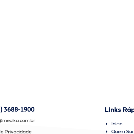
Links Rá
1) 3688-1900
@medika.com.br
Início
Quem So
de Privacidade