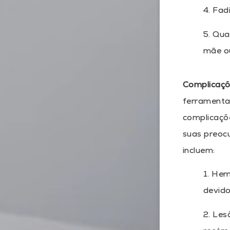
4. Fad
5. Qua
mãe o
Complicaçõ
ferramenta
complicaçõ
suas preoc
incluem:
1. He
devido
2. Les