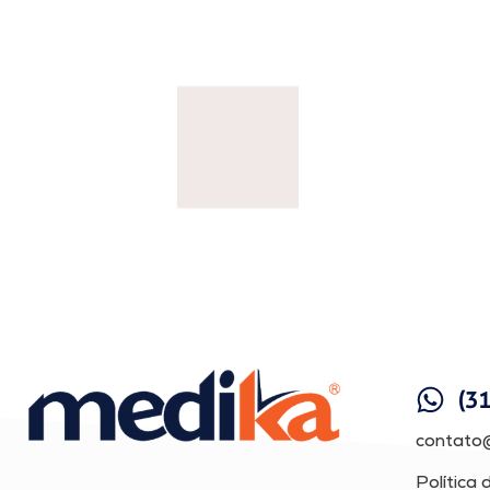
(3
contato
Política 