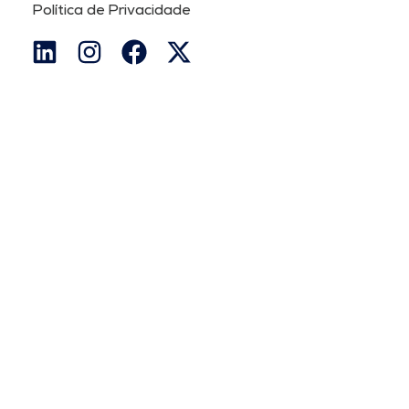
Política de Privacidade
Medika©2026. Todos os direitos reservados.
Links Rápidos
Início
Quem Somos
Soluções
Parceiros
Notícias
Trabalhe Conosco
Contatos