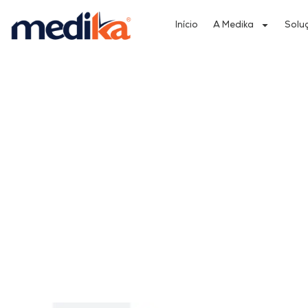
Início
A Medika
Solu