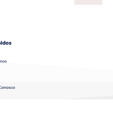
pidos
mos
 Conosco