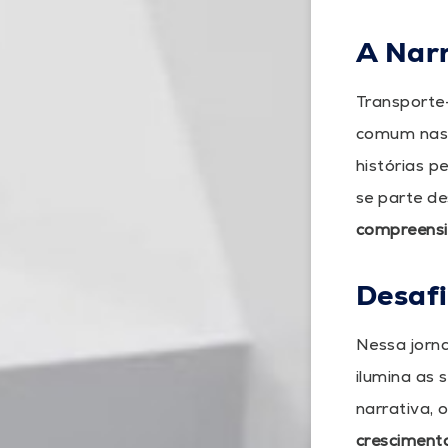
A Narr
Transporte
comum nas 
histórias 
se parte de
compreensi
Desaf
Nessa jorn
ilumina as
narrativa,
cresciment