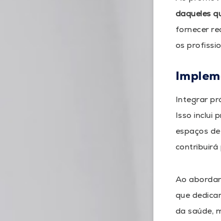
daqueles q
fornecer re
os profissi
Implem
Integrar pr
Isso inclui
espaços de 
contribuirá
Ao abordar
que dedicam
da saúde, m