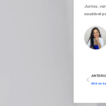
Juntos, va
saudável p
ANTERI
ESG na Sa