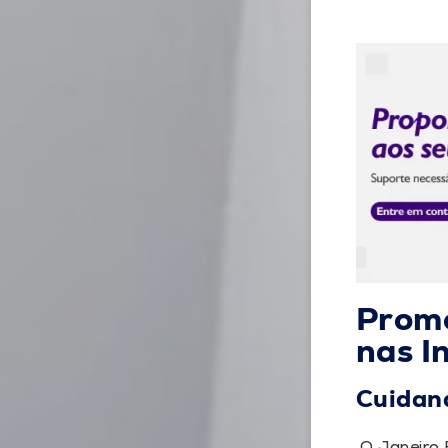
Promo
nas I
Cuidand
O Janeiro 