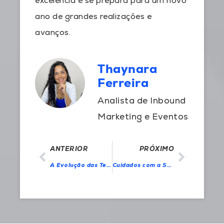
excelência e se prepara para um novo
ano de grandes realizações e
avanços.
Thaynara
Ferreira
Analista de Inbound
Marketing e Eventos
ANTERIOR
PRÓXIMO
A Evolução das Tecnologias de Assistência ao Parto: O Kiwi como protagonista
Cuidados com a Saúde e Bem-Estar: Dicas para uma Rotina Mais Saudável